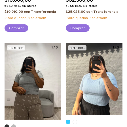
$13.000,00
$32.500,00
6
x
$2.166,67
sin interés
6
x
$5.416,67
sin interés
$10.010,00
con
Transferencia
$25.025,00
con
Transferencia
¡Solo quedan
3
en stock!
¡Solo quedan
2
en stock!
Comprar
Comprar
1
/
6
1
/
3
SIN STOCK
SIN STOCK
+2