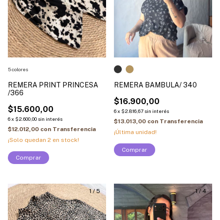
5 colores
REMERA PRINT PRINCESA
REMERA BAMBULA/ 340
/366
$16.900,00
$15.600,00
6
x
$2.816,67
sin interés
6
x
$2.600,00
sin interés
$13.013,00
con
Transferencia
$12.012,00
con
Transferencia
¡Última unidad!
¡Solo quedan
2
en stock!
Comprar
Comprar
1
/
5
1
/
4