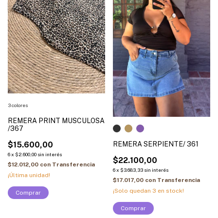
3 colores
REMERA PRINT MUSCULOSA
/367
REMERA SERPIENTE/ 361
$15.600,00
6
x
$2.600,00
sin interés
$22.100,00
$12.012,00
con
Transferencia
6
x
$3.683,33
sin interés
¡Última unidad!
$17.017,00
con
Transferencia
¡Solo quedan
3
en stock!
Comprar
Comprar