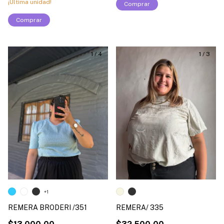
¡Última unidad!
Comprar
Comprar
1
/
4
1
/
3
+1
REMERA BRODERI /351
REMERA/ 335