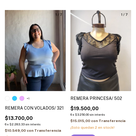
1
/
7
1
/
7
REMERA PRINCESA/ 502
+1
REMERA CON VOLADOS/ 321
$19.500,00
6
x
$3.250,00
sin interés
$13.700,00
$15.015,00
con
Transferencia
6
x
$2.283,33
sin interés
¡Solo quedan
2
en stock!
$10.549,00
con
Transferencia