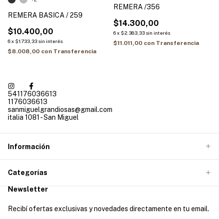
REMERA /356
REMERA BASICA / 259
$14.300,00
$10.400,00
6
x
$2.383,33
sin interés
6
x
$1.733,33
sin interés
$11.011,00
con
Transferencia
$8.008,00
con
Transferencia
541176036613
1176036613
sanmiguelgrandiosas@gmail.com
italia 1081 - San Miguel
Información
Categorías
Newsletter
Recibí ofertas exclusivas y novedades directamente en tu email.