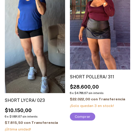
SHORT POLLERA/ 311
$28.600,00
6
x
$4.766,67
sin interés
$22.022,00
con
Transferencia
SHORT LYCRA/ 023
¡Solo quedan
3
en stock!
$10.150,00
Comprar
6
x
$1.691,67
sin interés
$7.815,50
con
Transferencia
¡Última unidad!