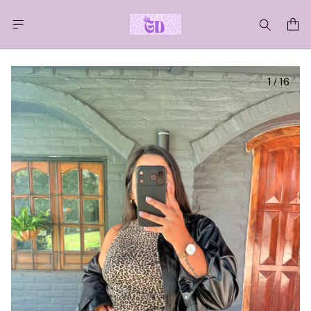
1
/
16