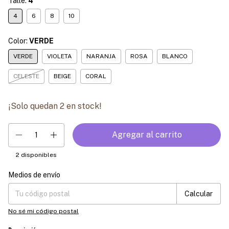
Talle:
4
4
6
8
10
Color:
VERDE
VERDE
VIOLETA
NARANJA
ROSA
BLANCO
CELESTE
BEIGE
CORAL
¡Solo quedan
2
en stock!
2
disponibles
Medios de envío
Entregas para el CP:
Cambiar CP
Calcular
No sé mi código postal