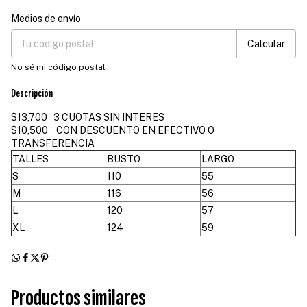
Medios de envío
Entregas para el CP:
Cambiar CP
Calcular
No sé mi código postal
Descripción
$13,700 3 CUOTAS SIN INTERES
$10,500 CON DESCUENTO EN EFECTIVO O
TRANSFERENCIA
TALLES
BUSTO
LARGO
S
110
55
M
116
56
L
120
57
XL
124
59
Productos similares