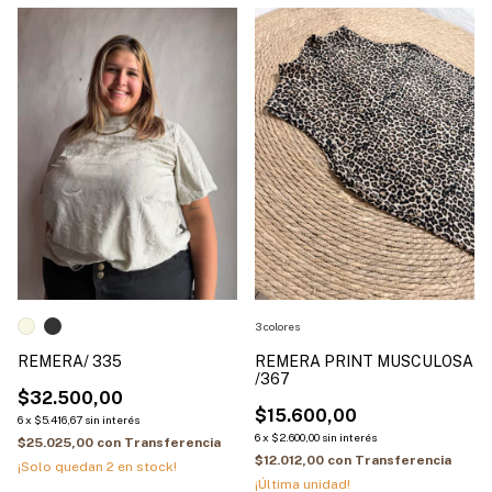
3 colores
REMERA/ 335
REMERA PRINT MUSCULOSA
/367
$32.500,00
$15.600,00
6
x
$5.416,67
sin interés
6
x
$2.600,00
sin interés
$25.025,00
con
Transferencia
$12.012,00
con
Transferencia
¡Solo quedan
2
en stock!
¡Última unidad!