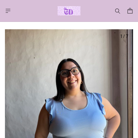
1
/
7