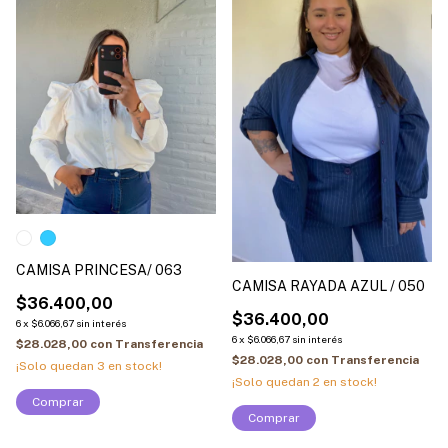
CAMISA PRINCESA/ 063
CAMISA RAYADA AZUL / 050
$36.400,00
$36.400,00
6
x
$6.066,67
sin interés
6
x
$6.066,67
sin interés
$28.028,00
con
Transferencia
$28.028,00
con
Transferencia
¡Solo quedan
3
en stock!
¡Solo quedan
2
en stock!
Comprar
Comprar