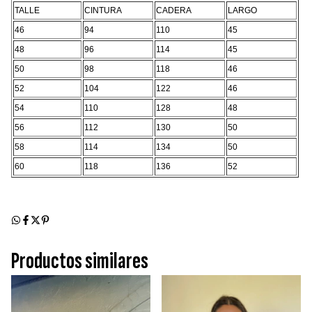
TALLE
CINTURA
CADERA
LARGO
46
94
110
45
48
96
114
45
50
98
118
46
52
104
122
46
54
110
128
48
56
112
130
50
58
114
134
50
60
118
136
52
Productos similares