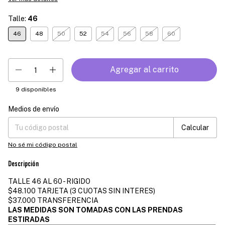
Talle:
46
46
48
50
52
54
56
58
60
9
disponibles
Medios de envío
Entregas para el CP:
Cambiar CP
Calcular
No sé mi código postal
Descripción
TALLE 46 AL 60 - RIGIDO
$48.100 TARJETA (3 CUOTAS SIN INTERES)
$37.000 TRANSFERENCIA
LAS MEDIDAS SON TOMADAS CON LAS PRENDAS
ESTIRADAS