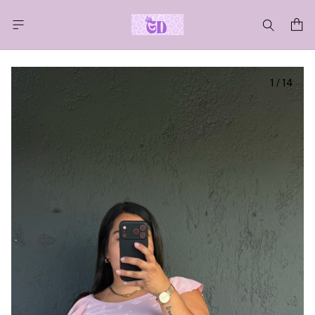
1
/
14