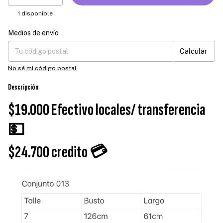
1
disponible
Medios de envío
Entregas para el CP:
Cambiar CP
Calcular
No sé mi código postal
Descripción
$19.000 Efectivo locales/ transferencia
💵
$24.700 credito 💳