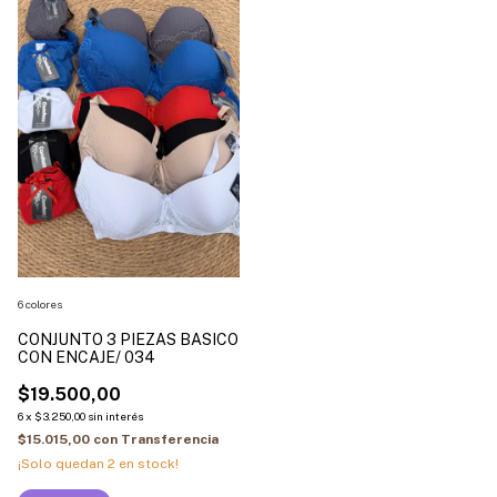
6 colores
CONJUNTO 3 PIEZAS BASICO
CON ENCAJE/ 034
$19.500,00
6
x
$3.250,00
sin interés
$15.015,00
con
Transferencia
¡Solo quedan
2
en stock!