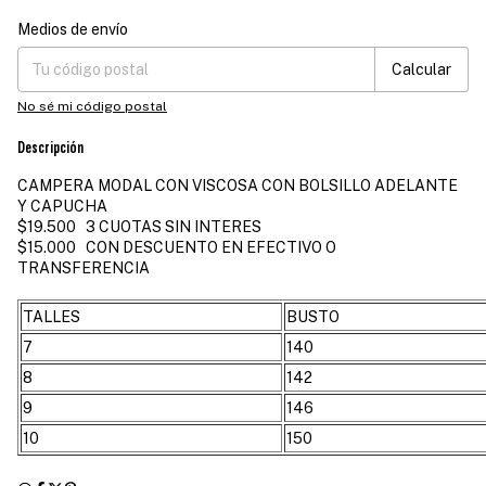
Medios de envío
Entregas para el CP:
Cambiar CP
Calcular
No sé mi código postal
Descripción
CAMPERA MODAL CON VISCOSA CON BOLSILLO ADELANTE
Y CAPUCHA
$19.500 3 CUOTAS SIN INTERES
$15.000 CON DESCUENTO EN EFECTIVO O
TRANSFERENCIA
TALLES
BUSTO
7
140
8
142
9
146
10
150