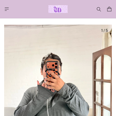
1
/
5