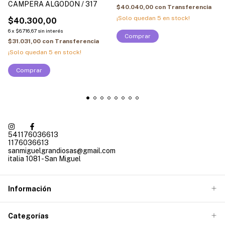
CAMPERA ALGODON / 317
$40.040,00
con
Transferencia
¡Solo quedan
5
en stock!
$40.300,00
6
x
$6.716,67
sin interés
Comprar
$31.031,00
con
Transferencia
¡Solo quedan
5
en stock!
Comprar
541176036613
1176036613
sanmiguelgrandiosas@gmail.com
italia 1081 - San Miguel
Información
Categorías