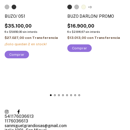
+3
BUZO/ 051
BUZO DARLON/ PROMO
$35.100,00
$16.900,00
6
x
$5.850,00
sin interés
6
x
$2.816,67
sin interés
$27.027,00
con
Transferencia
$13.013,00
con
Transferencia
¡Solo quedan
2
en stock!
Comprar
Comprar
541176036613
1176036613
sanmiguelgrandiosas@gmail.com