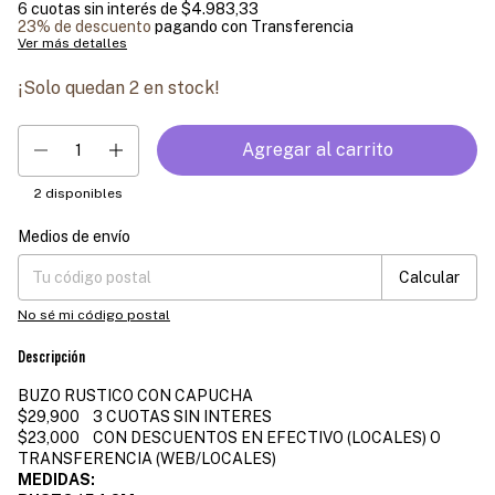
6
cuotas sin interés de
$4.983,33
23% de descuento
pagando con Transferencia
Ver más detalles
¡Solo quedan
2
en stock!
2
disponibles
Medios de envío
Entregas para el CP:
Cambiar CP
Calcular
No sé mi código postal
Descripción
BUZO RUSTICO CON CAPUCHA
$29,900 3 CUOTAS SIN INTERES
$23,000 CON DESCUENTOS EN EFECTIVO (LOCALES) O
TRANSFERENCIA (WEB/LOCALES)
MEDIDAS: